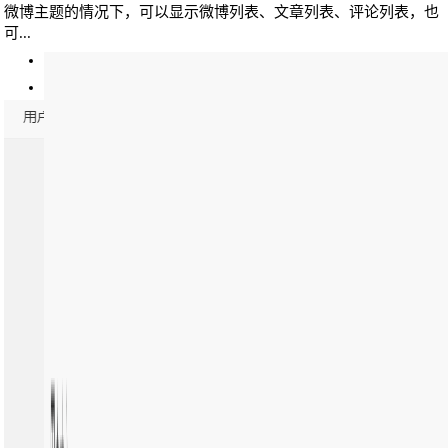
微博主题的情况下，可以显示微博列表、文章列表、评论列表，也
可...