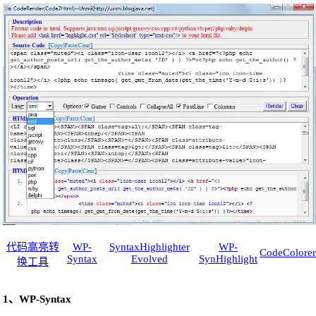
代码高亮转
WP-
SyntaxHighlighter
WP-
CodeColorer
Syntax
Evolved
SynHighlight
换工具
1、WP-Syntax