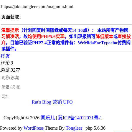
https://joke.tongleer.com/magnum.html
页面获取：
温馨提示
（计划回复时间随缘或每天14-16点）： 本站所有产物因
习惯凑活
，故
均使用PHP5.6实现
，如出现报错可
降低版本
或
直接放
弃
，目前已验证PHP7.4正常的插件有：WeMidaForTypecho付费阅
读插件。
转发
评论
0
浏览
3277
友情链接[自助申请][若未找到自己则
查看内页链接]
Rat's Blog
营销
UFO
CopyRight © 2026
同乐儿
|
冀ICP备14012071号-1
Powered by
WordPress
Theme By
Tongleer
| php 5.6.36