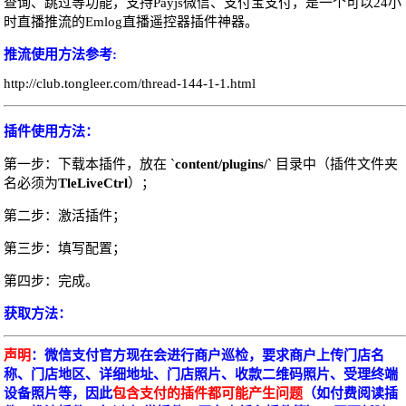
查询、跳过等功能，支持Payjs微信、支付宝支付，是一个可以24小
时直播推流的Emlog直播遥控器插件神器。
推流使用方法参考:
http://club.tongleer.com/thread-144-1-1.html
插件使用方法：
第一步：下载本插件，放在 `
content/plugins/
` 目录中（插件文件夹
名必须为
TleLiveCtrl
）；
第二步：激活插件；
第三步：填写配置；
第四步：完成。
获取方法：
声明
：微信支付官方现在会进行商户巡检，要求商户上传门店名
称、门店地区、详细地址、门店照片、收款二维码照片、受理终端
设备照片等，因此
包含支付的插件都可能产生问题
（如付费阅读插