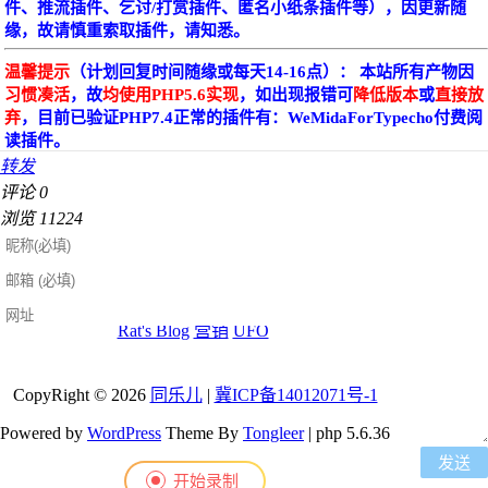
件、推流插件、乞讨/打赏插件、匿名小纸条插件等），因更新随
缘，故请慎重索取插件，请知悉。
温馨提示
（计划回复时间随缘或每天14-16点）： 本站所有产物因
习惯凑活
，故
均使用PHP5.6实现
，如出现报错可
降低版本
或
直接放
弃
，目前已验证PHP7.4正常的插件有：WeMidaForTypecho付费阅
读插件。
转发
评论
0
浏览
11224
友情链接[自助申请][若未找到自己则
查看内页链接]
Rat's Blog
营销
UFO
CopyRight © 2026
同乐儿
|
冀ICP备14012071号-1
Powered by
WordPress
Theme By
Tongleer
| php 5.6.36
开始录制