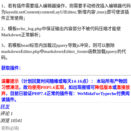
1、若有插件需要插入编辑器操作，则需要手动修改插入编辑器代码
为layedit.setContent(contentLayUIEditor,'新增内容',true);即可使该插
件正常使用；
2、模板echo_log.php中保证输出内容部分不被代码压缩才能使
Markdown正常解析；
3、若模板head标签内加载过jquery导致js冲突，则可以删除
markdownEditor.php中markdownEditor_footer函数加载jquery的代
码。
获取插件：
温馨提示
（计划回复时间随缘或每天14-16点）： 本站所有产物因
习惯凑活
，故
均使用PHP5.6实现
，如出现报错可
降低版本
或
直接放
弃
，目前已验证PHP7.4正常的插件有：WeMidaForTypecho付费阅
读插件。
转发
评论
1
浏览
10541