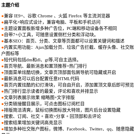
主题介绍
●
兼容 IE9+、谷歌 Chrome 、火狐 Firefox 等主流浏览器
●
扁平化+响应式设计，兼容电脑、平板和手机访问
●
主题设置面板新增多种广告位，PC端和移动设备各不相同
●
自带7+小工具，可随意设置侧栏分类和浮动块。
●
基本SEO：首页、分类、文章等页面都可以设置关键词和描述
●
内置实用功能：Ajax加载分页、垃圾广告拦截、缓存头像、社交账
户图标等
●
短代码包括dm和dl、gt等,可自主选择。
●
首页导航、最新消息和置顶推荐+热门排行
●
顶面菜单炫酷切换，文章页顶部面包屑导航可隐藏或开启
●
最新消息可以后台配置任意HTML代码
●
首页内置炫酷的幻灯滑块，可自由开启，添加置顶文章后即可预览
●
热门排行显示读者的最爱，评论和喜欢并排显示
●
文章列表展示效果 缩略图+文字排版
●
分类链接醒目展示，可点击图标订阅栏目
●
排版简洁清爽，鼠标切换图标放大特效，图片后台设置隐藏
●
搜索、订阅、社交 + 喜欢+分享 + 回顶部和去评论
●
搜索结果增加关键词高亮显示
●
增加多种社交账户图标，微博、Facebook、Twitter、qq、随意隐藏