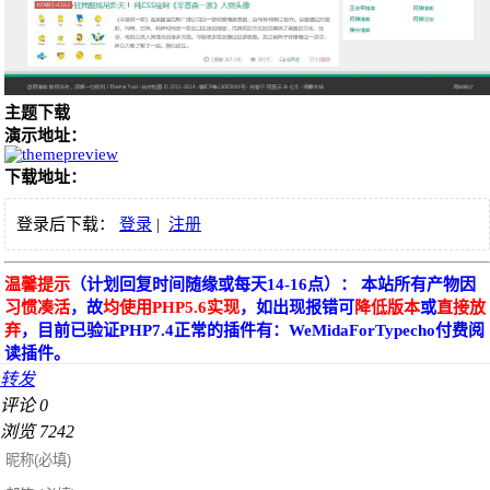
主题下载
演示地址：
下载地址：
登录后下载：
登录
|
注册
温馨提示
（计划回复时间随缘或每天14-16点）： 本站所有产物因
习惯凑活
，故
均使用PHP5.6实现
，如出现报错可
降低版本
或
直接放
弃
，目前已验证PHP7.4正常的插件有：WeMidaForTypecho付费阅
读插件。
转发
评论
0
浏览
7242
友情链接[自助申请][若未找到自己则