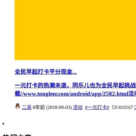
全民早起打卡平分现金...
一元打卡的热潮未退，同乐儿也为全民早起挑战献出一份爱
载//www.tongleer.com/android/app/2582.htm
二呆
8年前 (2018-09-03)
活动
#一元打卡#

0
ñ
10167