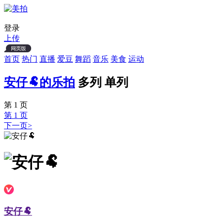
登录
上传
首页
热门
直播
爱豆
舞蹈
音乐
美食
运动
安仔🐏的乐拍
多列
单列
第 1 页
第 1 页
下一页>
安仔🐏