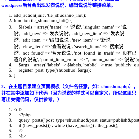
wordpress后台会出现发表说说、编辑说说等链接菜单。
add_action('init', 'tle_shuoshuo_init');
function
tle_shuoshuo_init() {
$labels
=
array
( 'name' => '说说', 'singular_name' => '说
说', 'add_new' => '发表说说', 'add_new_item' => '发表说
说', 'edit_item' => '编辑说说', 'new_item' => '新说
说', 'view_item' => '查看说说', 'search_items' => '搜索说
说', 'not_found' => '暂无说说', 'not_found_in_trash' => '没有已
遗弃的说说', 'parent_item_colon' =>
”
, 'menu_name' => '说说' );
$args
=
array
( 'labels' =>
$labels
, '
public
' => true, 'publicly_q
register_post_type('shuoshuo',
$args
);
}
2、在主题目录建立页面模板（文件名任意，如：shuoshuo.php），
并在其中添加如下代码（因为说说的样式可以自定义，所以这里只
写出关键代码，仅供参考。）
<ul>
<?php
query_posts(
"post_type=shuoshuo&post_status=publish&pos
if
(have_posts()) :
while
(have_posts()) : the_post();
?>
<li>