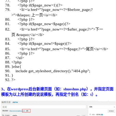
<?php }?>
<?php
if
(
$page_now
>1){?>
<li><a href=
"?page_now=<?=$before_page;?
>"
>&laquo; 上一页</a></li>
<?php }?>
<?php
if
(
$page_now
<
$page
){?>
<li><a href=
"?page_now=<?=$after_page;?>"
>下一
页 &raquo;</a></li>
<?php }?>
<?php
if
(
$page_now
!=
$page
){?>
<li><a href=
"?page_now=<?=$page;?>"
>尾页</a></li>
<?php }?>
</ul>
<?php
}
else
{
include
get_stylesheet_directory().
"/404.php"
;
}
?>
3、在wordpress后台新建页面（如：shuoshuo.php），并指定页面
模板为以上所创建的说说模板，再指定个别名（如：t）。