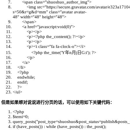
<span
class
=
"shuoshuo_author_img"
>
<img src=
"https://secure.gravatar.com/avatar/e323a17
s=50&r=g&d=mm"
class
=
"avatar avatar-
48"
width=
"48"
height=
"48"
>
</span>
<a href=
"javascript:void(0)"
>
<p></p>
<p><?php the_content(); ?></p>
<p></p>
<p><i
class
=
"fa fa-clock-o"
></i>
<?php the_time('Y年n月j日G:i'); ?>
</p>
</a>
</li>
<?php
endwhile
;
endif
;
?>
</ul>
但是如果想对说说进行分页的话，可以使用如下关键代码：
<?php
$temi
=0;
query_posts(
"post_type=shuoshuo&post_status=publish&posts_
if
(have_posts()) :
while
(have_posts()) : the_post();