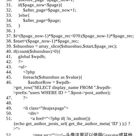
if
(
$page_now
<
$page
){
$after_page
=
$page_now
+1;
}
else
{
$after_page
=
$page
;
}
}
$i
=(
$page_now
-1)*
$page_rec
<0?0:(
$page_now
-1)*
$page_rec
;
$start
=(
$page_now
-1)*
$page_rec
;
$shuoshuo
=
array_slice
(
$shuoshuo
,
$start
,
$page_rec
);
if
(
count
(
$shuoshuo
)>0){
global
$wpdb
;
?>
<ul>
<?php
foreach
(
$shuoshuo
as
$value
){
$authorRow
=
$wpdb
-
>get_row(
"SELECT display_name FROM "
.
$wpdb
-
>prefix.
"users WHERE ID = "
.
$post
->post_author);
?>
<li
class
=
"tleajaxpage"
>
<div>
<a href=
"<?php if( !is_author())
{echo get_author_posts_url( get_the_author_meta( 'ID' ) );} ?
>"
>
<img src=
""
/><!--头像这里可以使用Gravatar或其他