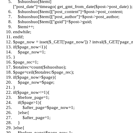
$shuoshuo
[
$temi
]
[
"post_date"
]=timeago( get_gmt_from_date(
$post
->post_date) );
$shuoshuo
[
$temi
][
"post_content"
]=
$post
->post_content;
$shuoshuo
[
$temi
][
"post_author"
]=
$post
->post_author;
$shuoshuo
[
$temi
][
"guid"
]=
$post
->guid;
$temi
++;
endwhile
;
endif
;
$page_now
= isset(
$_GET
['page_now']) ?
intval
(
$_GET
['page_n
if
(
$page_now
<1){
$page_now
=1;
}
$page_rec
=1;
$totalrec
=
count
(
$shuoshuo
);
$page
=
ceil
(
$totalrec
/
$page_rec
);
if
(
$page_now
>
$page
){
$page_now
=
$page
;
}
if
(
$page_now
<=1){
$before_page
=1;
if
(
$page
>1){
$after_page
=
$page_now
+1;
}
else
{
$after_page
=1;
}
}
else
{
$before_page
=
$page_now
-1;