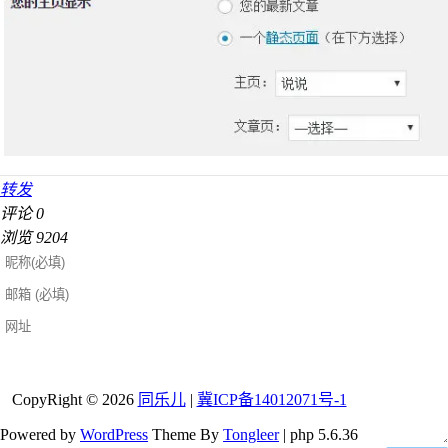
转发
评论
0
浏览
9204
友情链接[自助申请][若未找到自己则
查看内页链接]
CopyRight © 2026
同乐儿
|
冀ICP备14012071号-1
Rat's Blog
营销
UFO
Powered by
WordPress
Theme By
Tongleer
| php 5.6.36