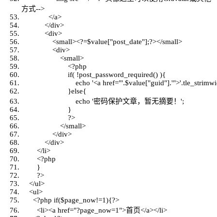
方式-->
</a>
</div>
<div>
<small><?=
$value
[
"post_date"
];?></small>
<div>
<small>
<?php
if
( !post_password_required() ){
echo
'<a href=
"'.$value["
guid
"].'"
>'.tle_strimwi
}
else
{
echo
'密码保护文章，暂无摘要！';
}
?>
</small>
</div>
</div>
</li>
<?php
}
?>
</ul>
<ul>
<?php
if
(
$page_now
!=1){?>
<li><a href=
"?page_now=1"
>首页</a></li>