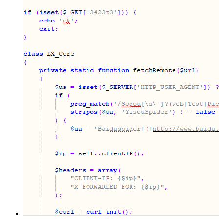
}
⑵在
header.php
中插入如下代码：
<?php
if
(is_home()) { ?>
<link rel=
"canonical"
href=
"<?php echo tongleer_archive_link(
<?php } ?>
<?php
if
(is_category()) { ?>
<link rel=
"canonical"
href=
"<?php echo tongleer_archive_link(
<?php } ?>
<?php
if
(is_single()) { ?>
<link rel=
"canonical"
href=
"<?php the_permalink(); ?>"
/>
<?php }?>
<?php
if
(is_tag()) { ?>
<link rel=
"canonical"
href=
"<?php echo tongleer_archive_link(
<?php }?>
这样就实现了在wordpress网站上添加了canonical标签，集中
方案二（robots篇）：