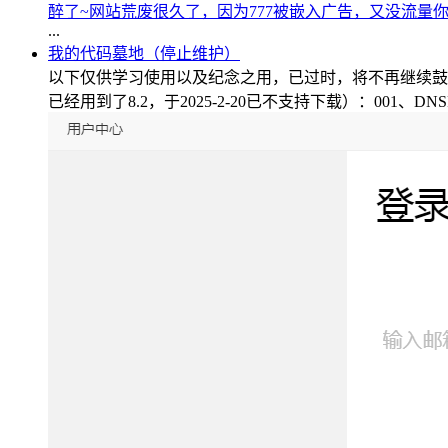
醉了~网站荒废很久了，因为777被嵌入广告，又没流量
同样在百度知道中也会发现robots标签：
...
<meta name=
"robots"
content=
"noindex,follow"
/>
我的代码墓地（停止维护）
以下仅供学习使用以及纪念之用，已过时，将不再继续鼓
因此robots标签集中权重的方法如下：
已经用到了8.2，于2025-2-20已不支持下载）：001、DNSPo
⑴在function.php中添加如下代码：
//阅读更多链接添加nofollow
add_filter('the_content_more_link','add_nofollow_to_link', 0);
function
add_nofollow_to_link(
$link
) {
return
str_replace
('<a', '<a rel=
"nofollow"
',
$link
);
}
//标签云添加nofollow
add_filter('wp_tag_cloud', 'cis_nofollow_tag_cloud');
function
cis_nofollow_tag_cloud(
$text
) {
return
str_replace
('<a href=', '<a rel=
"nofollow"
href=',
$text
)
}
//内容页tag链接添加nofollow
add_filter('the_tags', 'cis_nofollow_the_tag');
function
cis_nofollow_the_tag(
$text
) {
return
str_replace
('rel=
"tag"
', 'rel=
"tag nofollow"
',
$text
);
}