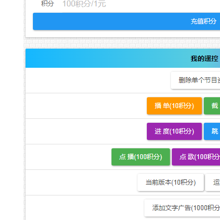
if
(is_tag()) { ?>
<?php
$paged
= get_query_var('paged');
if
(
$paged
> 1 )
echo
'<meta name=
"robots"
content=
"noindex,
<?php }?>
到这里，通过wordpress新站高度集中权重seo优化的两