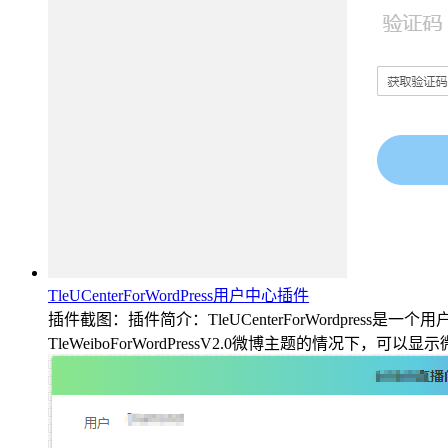
//作者归档链接添加nofollow
add_filter('the_author_posts_link', 'cis_nofollow_the_author_pos
function
cis_nofollow_the_author_posts_link (
$link
) {
return
str_replace
('</a><a href=', '<a rel=
"nofollow"
href=',
$li
}
//访客评论链接添加nofollow
add_filter('comments_popup_link_attributes', 'cis_nofollow_co
function
cis_nofollow_comments_popup_link_attributes () {
echo
'rel=
"nofollow"
';
}
⑵在header.php中加入如下代码：
<?php
if
(is_home()) { ?>
<?php
$paged
= get_query_var('paged');
TleUCenterForWordPress用户中心插件
if
(
$paged
> 1 )
echo
'<meta name=
"robots"
content=
"noindex,
插件截图：插件简介：TleUCenterForWordpr
<?php } ?>
<?php
TleWeiboForWordPressV2.0微博主题的情况下，
if
(is_category()) { ?>
<?php
$paged
= get_query_var('paged');
if
(
$paged
> 1 )
echo
'<meta name=
"robots"
content=
"noindex,
<?php } ?>
<?php