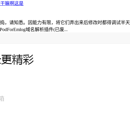
你干嘛啊这是
捣，请知悉。因能力有限，将它们弄出来后修改时都得调试半天
dForEmlog域名解析插件(已废...
;