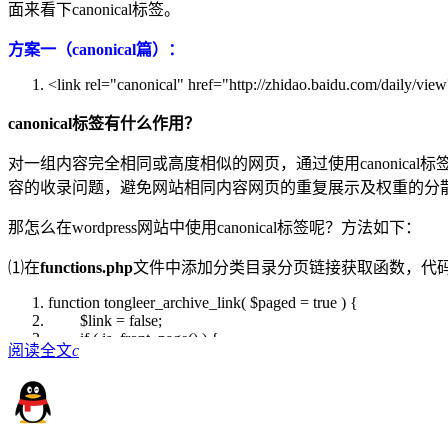
面来看下canonical标签。
方案一（canonical篇）：
<link rel=
"canonical"
href=
"http://zhidao.baidu.com/daily/vie
canonical标签有什么作用？
对一组内容完全相同或高度相似的网页，通过使用canonic
容的收录问题，避免网站相同内容网页的重复展示及权重的分
那怎么在wordpress网站中使用canonical标签呢？方法如下：
⑴在
functions.php
文件中添加分类目录分页链接获取函数，代
function
tongleer_archive_link(
$paged
= true ) {
$link
= false;
if
( is_front_page() ) {
阅读全文
c
$link
= home_url( '/' );
}
else
if
( is_home() &&
"page"
== get_option('show_on_fr
$link
= get_permalink( get_option( 'page_for_posts' ) 
}
else
if
( is_tax() || is_tag() || is_category() ) {
$term
= get_queried_object();
$link
= get_term_link(
$term
,
$term
->taxonomy );