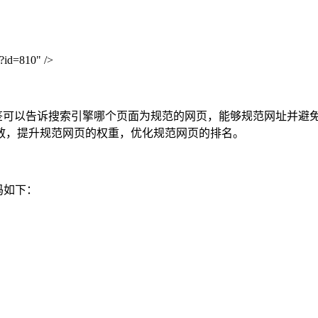
w?id=810"
/>
al标签可以告诉搜索引擎哪个页面为规范的网页，能够规范网址并
散，提升规范网页的权重，优化规范网页的排名。
码如下：
ont') ) {
);