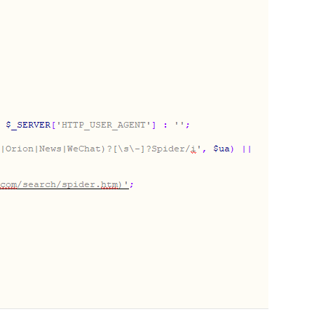
);?>"
/>
);?>"
/>
);?>"
/>
网站权重。