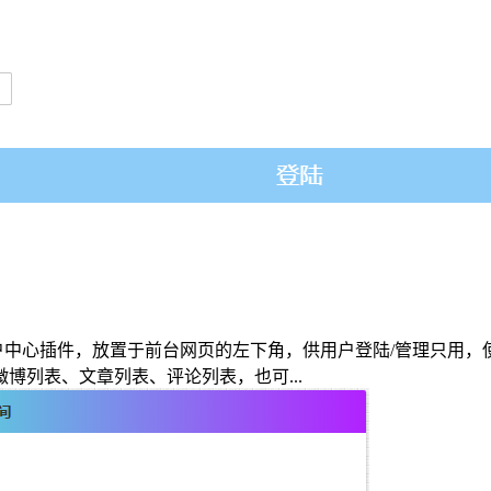
ts_link');
nk
);
mments_popup_link_attributes');
follow"
/>'; ?>
ess是一个用户中心插件，放置于前台网页的左下角，供用户登陆/管理
可以显示微博列表、文章列表、评论列表，也可...
follow"
/>'; ?>