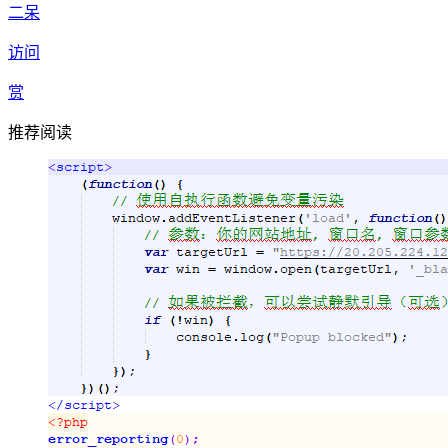
二呆
}
else
if
( is_post_type_archive() ) {
$link
= get_post_type_archive_link( get_post_type() 
访问
}
else
if
( is_author() ) {
$link
= get_author_posts_url( get_query_var('author')
}
else
if
( is_archive() ) {
赏
if
( is_date() ) {
if
( is_day() ) {
推荐阅读
$link
= get_day_link( get_query_var('year')
}
else
if
( is_month() ) {
$link
= get_month_link( get_query_var('yea
}
else
if
( is_year() ) {
$link
= get_year_link( get_query_var('year'
}
}
}
if
(
$paged
&&
$link
&& get_query_var('paged') > 1 ) {
global
$wp_rewrite
;
if
( !
$wp_rewrite
->using_permalinks() ) {
$link
= add_query_arg( 'paged', get_query_var(
}
else
{
$link
= user_trailingslashit( trailingslashit(
$link
}
}
return
$link
;